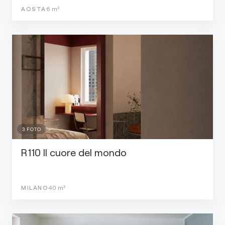
AOSTA
6
m²
3
FOTO
R110 Il cuore del mondo
MILANO
40
m²