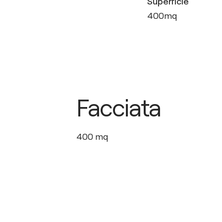
Superficie
400
mq
Facciata
400
mq