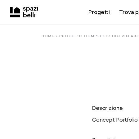
Progetti
Trova p
HOME /
PROGETTI COMPLETI
/
CGI VILLA 
Descrizione
Concept Portfolio