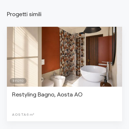
Progetti simili
3
FOTO
Restyling Bagno, Aosta AO
AOSTA
6
m²