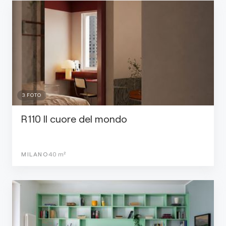
3
FOTO
R110 Il cuore del mondo
MILANO
40
m²