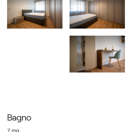
Bagno
7
mq