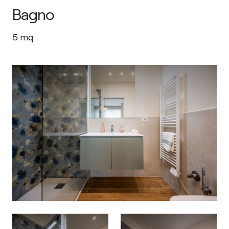
Bagno
5
mq