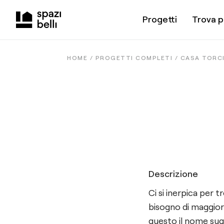
Progetti
Trova p
HOME /
PROGETTI COMPLETI
/
CASA TORC
Descrizione
Ci si inerpica per t
bisogno di maggiori 
questo il nome sugg