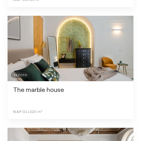
13
FOTO
The marble house
NAPOLI
220
m²