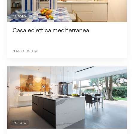
13
FOTO
Casa eclettica mediterranea
NAPOLI
90
m²
15
FOTO