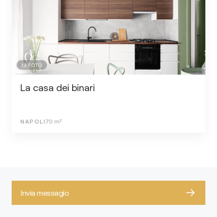
13
FOTO
La casa dei binari
NAPOLI
70
m²
Invia messagio