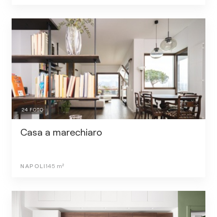
24
FOTO
Casa a marechiaro
NAPOLI
145
m²