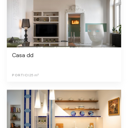
5
FOTO
Casa dd
PORTICI
25
m²