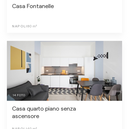
Casa Fontanelle
NAPOLI
80
m²
14
FOTO
Casa quarto piano senza
ascensore
NAPOLI
40
m²