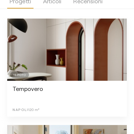
Progetti
Articoli
Recensioni
18
FOTO
Tempovero
NAPOLI
120
m²