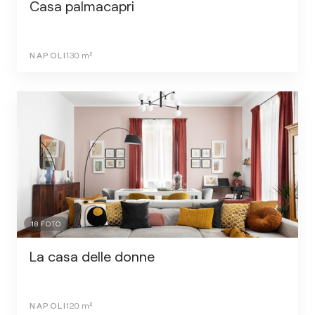
Casa palmacapri
NAPOLI
130
m²
18
FOTO
La casa delle donne
NAPOLI
120
m²