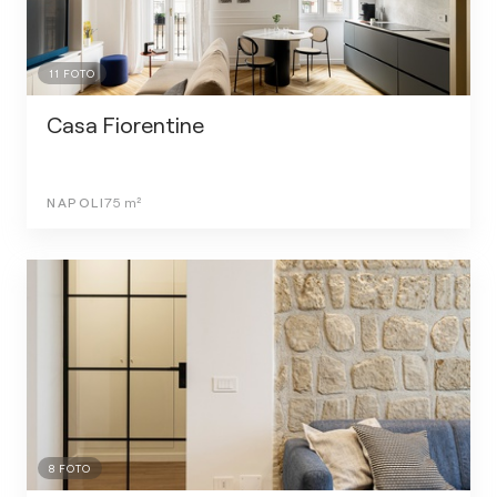
11
FOTO
Casa Fiorentine
NAPOLI
75
m²
8
FOTO