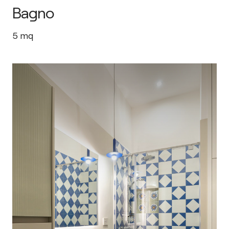
Bagno
5
mq