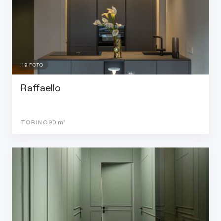
19
FOTO
Raffaello
TORINO
90
m²