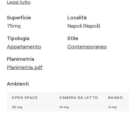
Leggi tutto
Superficie
Località
75
mq
Napoli (Napoli)
Tipologia
Stile
Appartamento
Contemporaneo
Planimetria
Planimetria.pdf
Ambienti
OPEN SPACE
CAMERA DA LETTO
BAGNO
30
mq
14
mq
4
mq