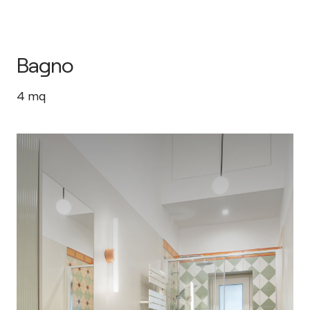
Bagno
4
mq