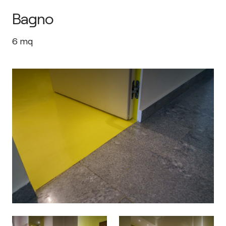
Bagno
6
mq