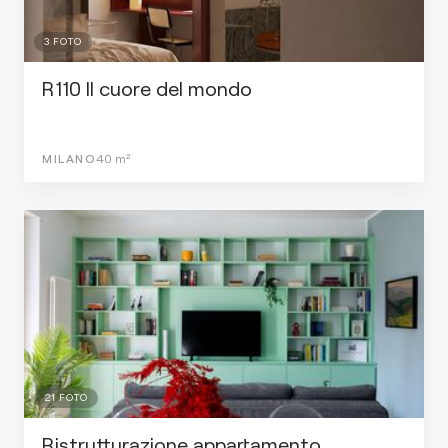
3
FOTO
R110 Il cuore del mondo
MILANO
40
m²
21
FOTO
Ristrutturazione appartamento