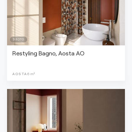
3
FOTO
Restyling Bagno, Aosta AO
AOSTA
6
m²