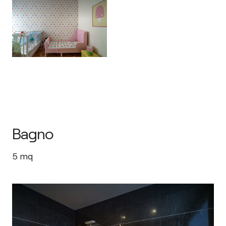
Bagno
5
mq