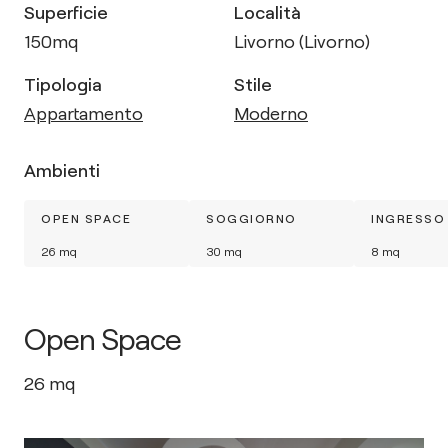
Superficie
Località
150
mq
Livorno (Livorno)
Tipologia
Stile
Appartamento
Moderno
Ambienti
OPEN SPACE
SOGGIORNO
INGRESSO
26
mq
30
mq
8
mq
Open Space
26
mq