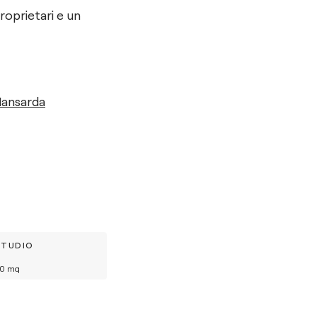
proprietari e un
Mansarda
STUDIO
0
mq