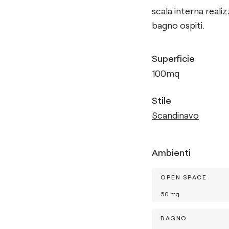
scala interna reali
bagno ospiti.
Superficie
100
mq
Stile
Scandinavo
Ambienti
OPEN SPACE
50
mq
BAGNO