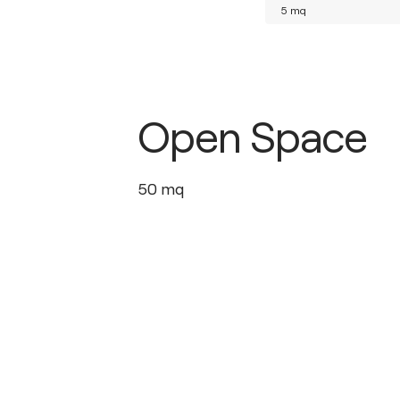
5
mq
Open Space
50
mq