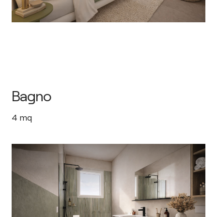
Bagno
4
mq