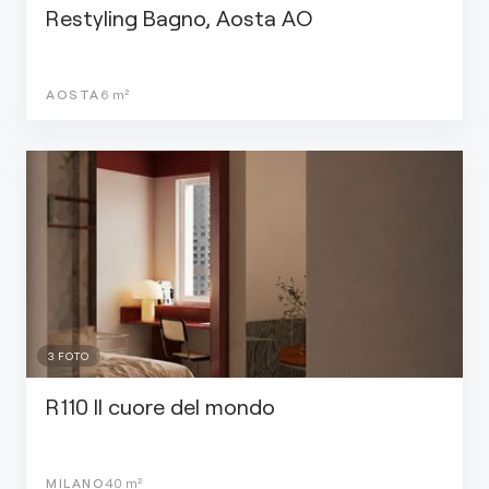
Restyling Bagno, Aosta AO
AOSTA
6
m²
3
FOTO
R110 Il cuore del mondo
MILANO
40
m²