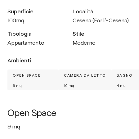
Superficie
Località
100
mq
Cesena (Forli'-Cesena)
Tipologia
Stile
Appartamento
Moderno
Ambienti
OPEN SPACE
CAMERA DA LETTO
BAGNO
9
mq
10
mq
4
mq
Open Space
9
mq