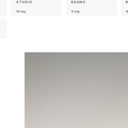
STUDIO
BAGNO
14
mq
5
mq
4