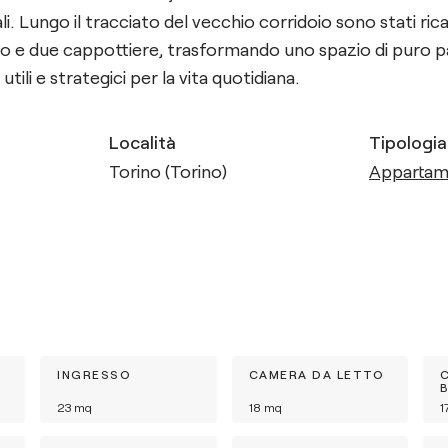
li. Lungo il tracciato del vecchio corridoio sono stati ri
lio e due cappottiere, trasformando uno spazio di puro p
tili e strategici per la vita quotidiana. ​
Località
Tipologia
Torino (Torino)
Apparta
INGRESSO
CAMERA DA LETTO
23
mq
18
mq
1