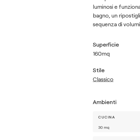
luminosi e funziona
bagno, un ripostig
sequenza di volumi u
Superficie
160
mq
Stile
Classico
Ambienti
CUCINA
30
mq