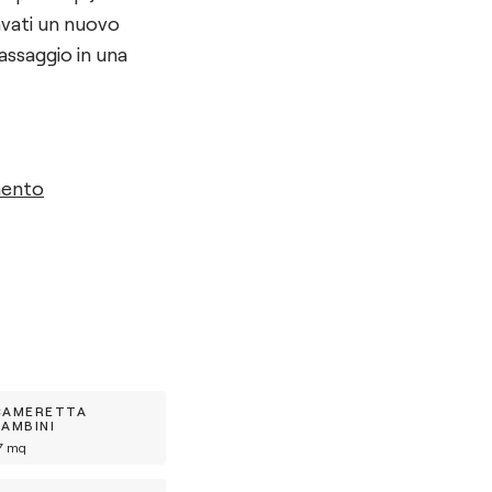
cavati un nuovo
assaggio in una
mento
CAMERETTA
BAMBINI
7
mq