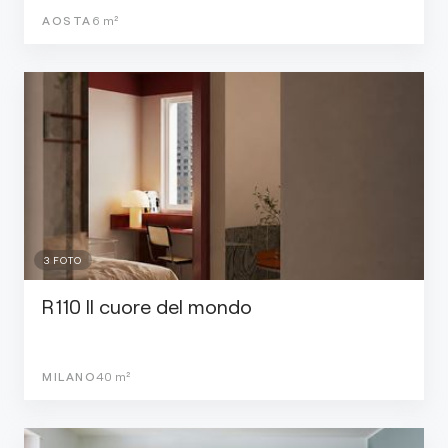
AOSTA
6
m²
3
FOTO
R110 Il cuore del mondo
MILANO
40
m²