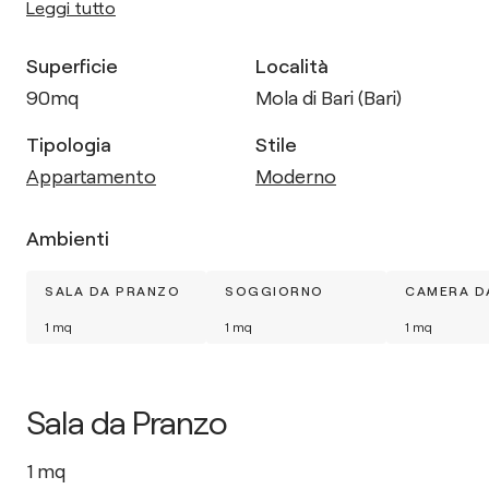
Leggi tutto
Superficie
Località
90
mq
Mola di Bari (Bari)
Tipologia
Stile
Appartamento
Moderno
Ambienti
SALA DA PRANZO
SOGGIORNO
CAMERA D
1
mq
1
mq
1
mq
Sala da Pranzo
1
mq