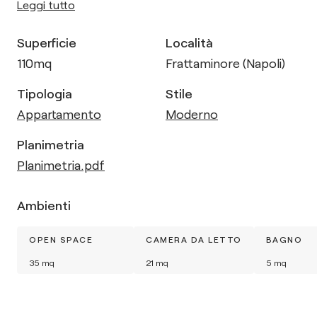
Leggi tutto
Superficie
Località
110
mq
Frattaminore (Napoli)
Tipologia
Stile
Appartamento
Moderno
Planimetria
Planimetria.pdf
Ambienti
OPEN SPACE
CAMERA DA LETTO
BAGNO
35
mq
21
mq
5
mq