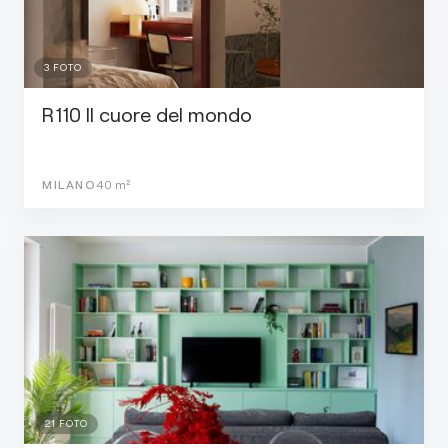
3
FOTO
R110 Il cuore del mondo
MILANO
40
m²
21
FOTO