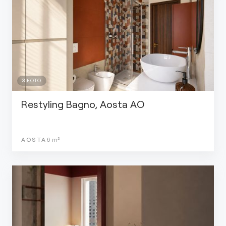
3
FOTO
Restyling Bagno, Aosta AO
AOSTA
6
m²