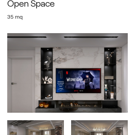
Open Space
35
mq