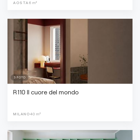
AOSTA
6
m²
3
FOTO
R110 Il cuore del mondo
MILANO
40
m²