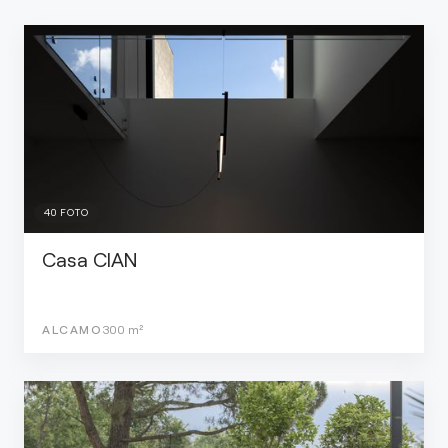
40
FOTO
Casa CIAN
ALCAMO
300
m²