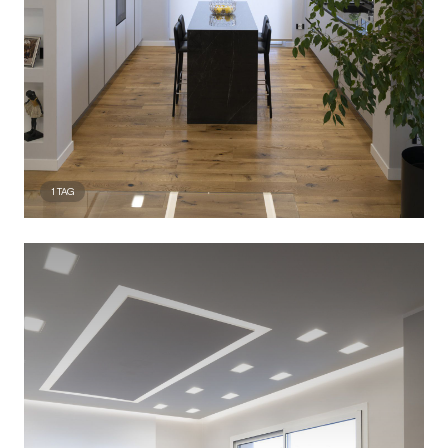
1
TAG