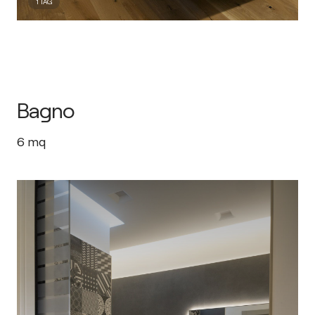
1
TAG
Bagno
6
mq