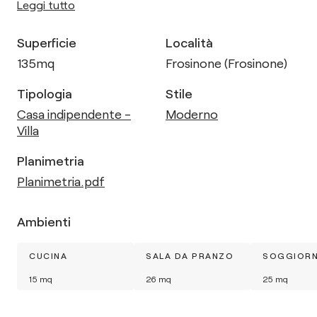
Leggi tutto
Superficie
Località
135
mq
Frosinone (Frosinone)
Tipologia
Stile
Casa indipendente -
Moderno
Villa
Planimetria
Planimetria.pdf
Ambienti
CUCINA
SALA DA PRANZO
SOGGIOR
15
mq
26
mq
25
mq