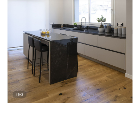
1
TAG