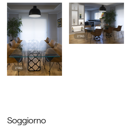
2
TAG
2
TAG
Soggiorno