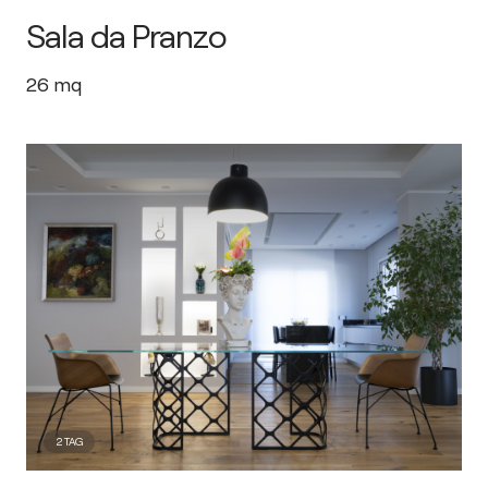
Sala da Pranzo
26
mq
2
TAG