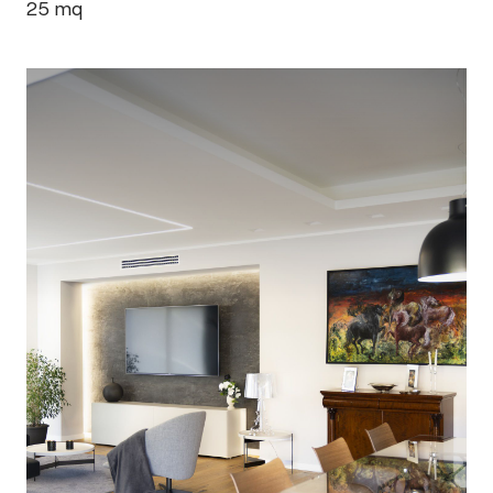
25
mq