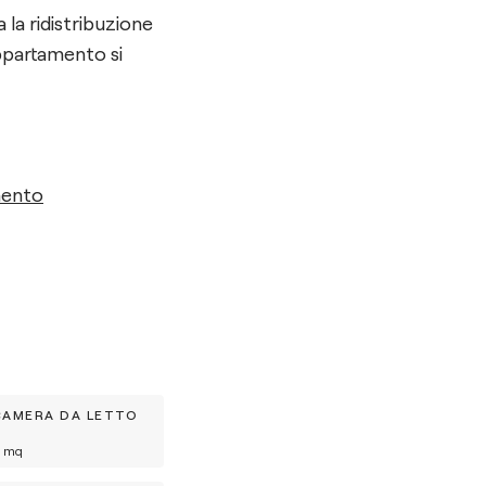
la ridistribuzione
appartamento si
mento
CAMERA DA LETTO
mq