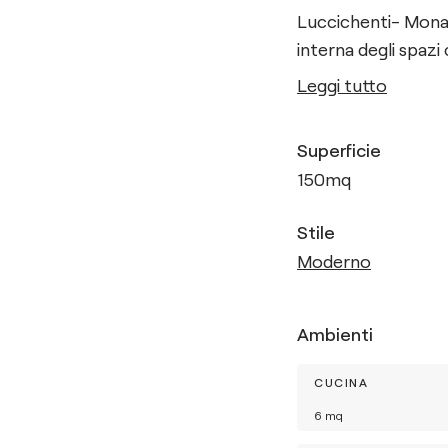
Luccichenti- Monac
interna degli spazi
Leggi tutto
Superficie
150
mq
Stile
Moderno
Ambienti
CUCINA
6
mq