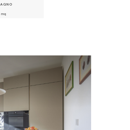
BAGNO
mq