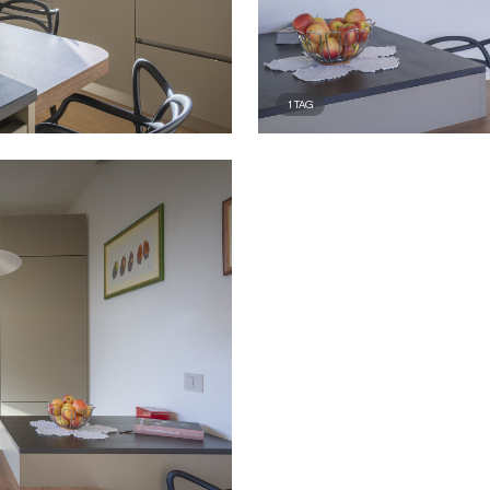
1
TAG