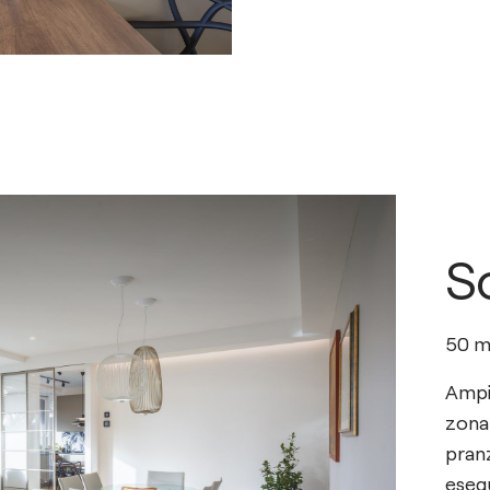
S
50
m
Ampi
zona 
pranz
esegu