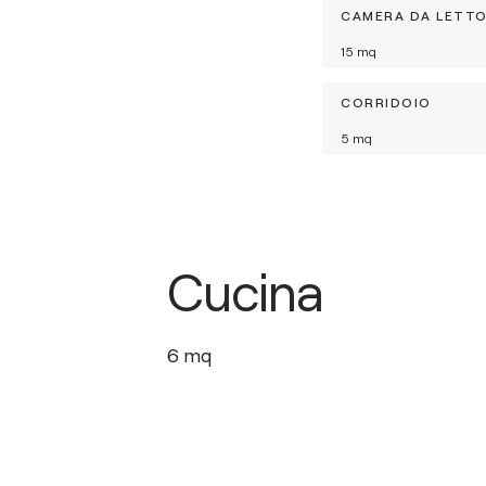
CAMERA DA LETT
15
mq
CORRIDOIO
5
mq
Cucina
6
mq