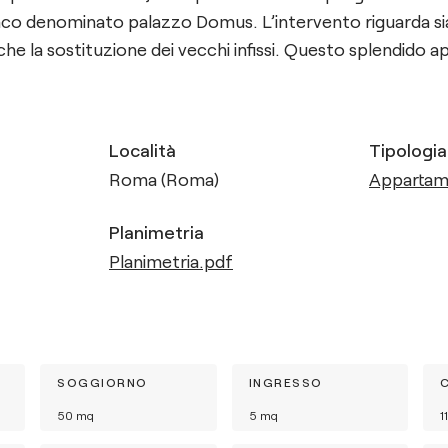
o denominato palazzo Domus. L’intervento riguarda sia 
 che la sostituzione dei vecchi infissi. Questo splendido 
Località
Tipologia
Roma (Roma)
Apparta
Planimetria
Planimetria.pdf
SOGGIORNO
INGRESSO
50
mq
5
mq
11