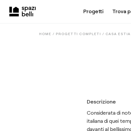
Progetti
Trova p
HOME /
PROGETTI COMPLETI
/
CASA ESTIA
Descrizione
Considerata di note
italiana di quei te
davanti al bellissim