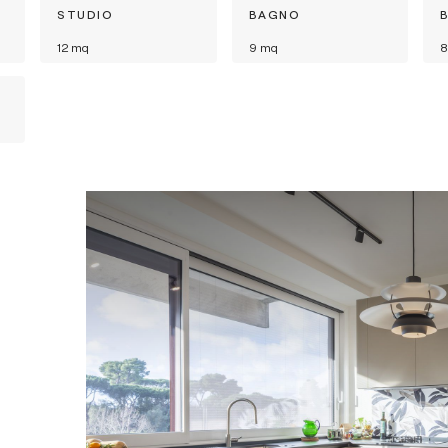
O
STUDIO
BAGNO
12
mq
9
mq
8