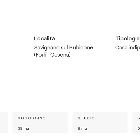
Località
Tipologia
Savignano sul Rubicone
Casa indip
(Forli'-Cesena)
SOGGIORNO
STUDIO
39
mq
8
mq
5