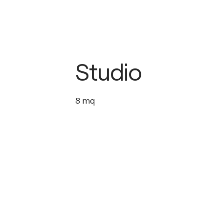
Studio
8
mq