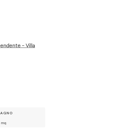
endente - Villa
BAGNO
mq