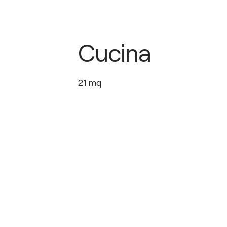
Cucina
21
mq