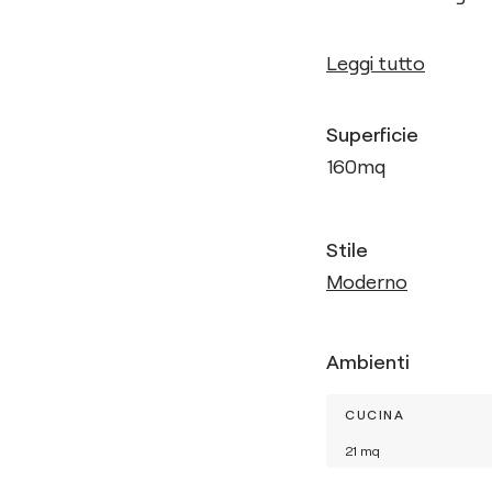
Leggi tutto
Superficie
160
mq
Stile
Moderno
Ambienti
CUCINA
21
mq