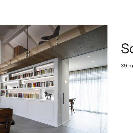
S
39
m