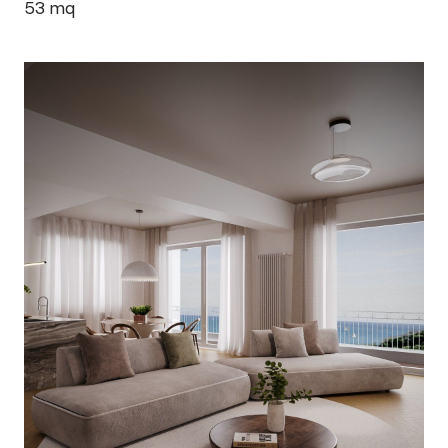
53
mq