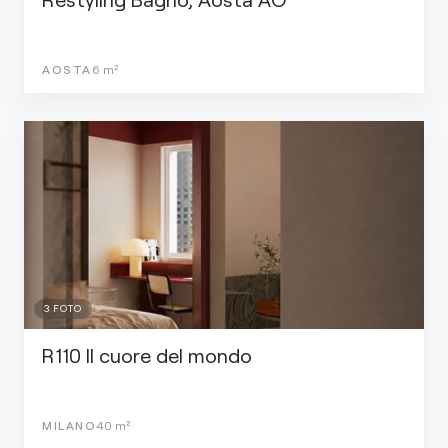
AOSTA
6
m²
3
FOTO
R110 Il cuore del mondo
MILANO
40
m²