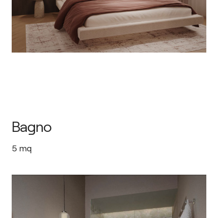
Bagno
5
mq