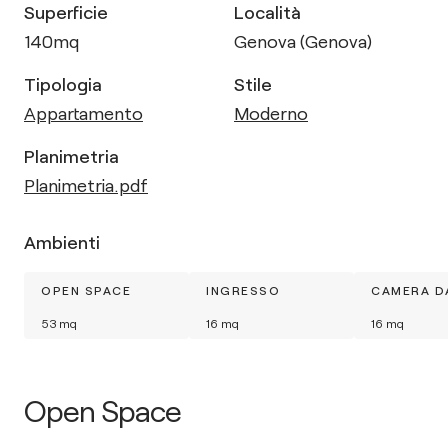
Superficie
Località
140
mq
Genova (Genova)
Tipologia
Stile
Appartamento
Moderno
Planimetria
Planimetria.pdf
Ambienti
OPEN SPACE
INGRESSO
CAMERA D
53
mq
16
mq
16
mq
Open Space