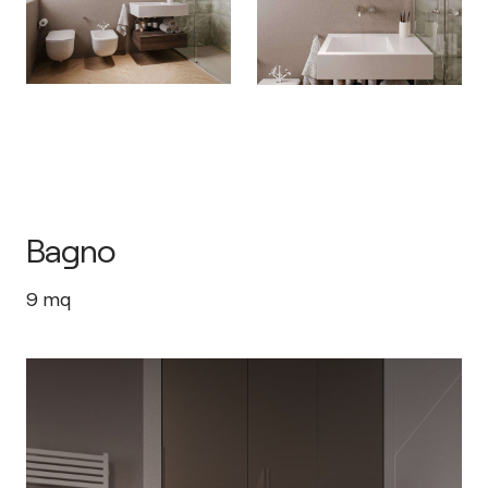
Bagno
9
mq