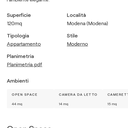
Superficie
Località
120
mq
Modena (Modena)
Tipologia
Stile
Appartamento
Moderno
Planimetria
Planimetria.pdf
Ambienti
OPEN SPACE
CAMERA DA LETTO
CAMERETT
44
mq
14
mq
15
mq