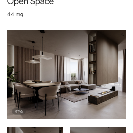
Open Space
44
mq
5
TAG