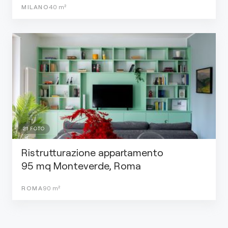
MILANO
40
m²
21
FOTO
Ristrutturazione appartamento
95 mq Monteverde, Roma
ROMA
90
m²