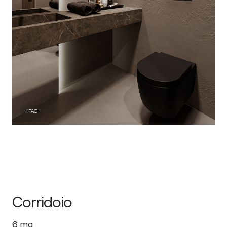
1
TAG
Corridoio
6
mq