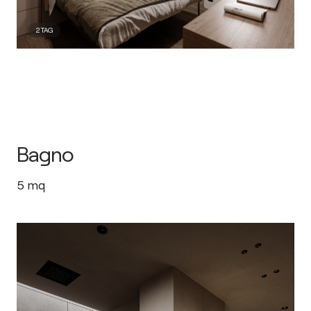
2
TAG
Bagno
5
mq