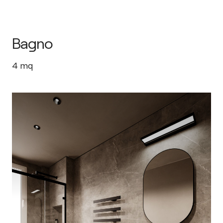
Bagno
4
mq