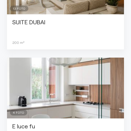
13
FOTO
SUITE DUBAI
200
m²
4
FOTO
E luce fu