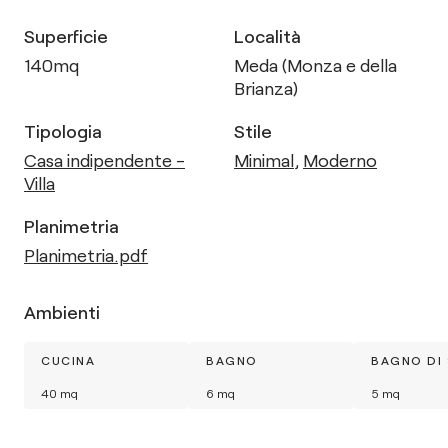
Superficie
Località
140
mq
Meda (Monza e della
Brianza)
Tipologia
Stile
Casa indipendente -
Minimal
,
Moderno
Villa
Planimetria
Planimetria.pdf
Ambienti
CUCINA
BAGNO
BAGNO DI 
40
mq
6
mq
5
mq