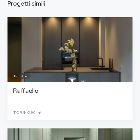
Progetti simili
19
FOTO
Raffaello
TORINO
90
m²