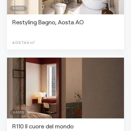
3
FOTO
Restyling Bagno, Aosta AO
AOSTA
6
m²
3
FOTO
R110 Il cuore del mondo