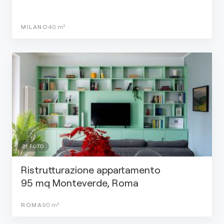
MILANO
40
m²
21
FOTO
Ristrutturazione appartamento
95 mq Monteverde, Roma
ROMA
90
m²