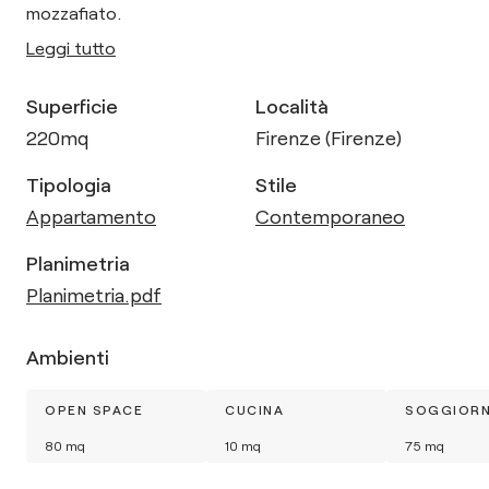
mozzafiato.
Leggi tutto
Superficie
Località
220
mq
Firenze (Firenze)
Tipologia
Stile
Appartamento
Contemporaneo
Planimetria
Planimetria.pdf
Ambienti
OPEN SPACE
CUCINA
SOGGIOR
80
mq
10
mq
75
mq