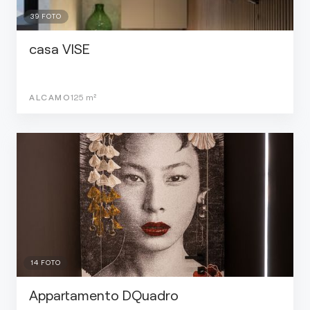
39
FOTO
casa VISE
ALCAMO
125
m²
14
FOTO
Appartamento DQuadro