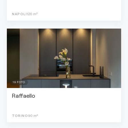
NAPOLI
120
m²
19
FOTO
Raffaello
TORINO
90
m²