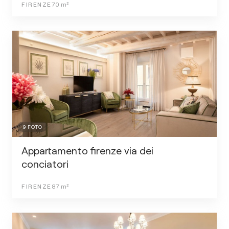
FIRENZE
70
m²
9
FOTO
Appartamento firenze via dei
conciatori
FIRENZE
87
m²