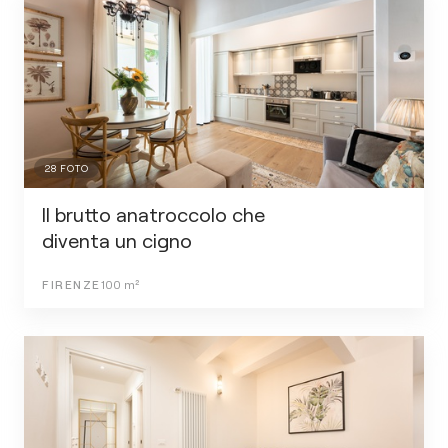
28
FOTO
Il brutto anatroccolo che
diventa un cigno
FIRENZE
100
m²