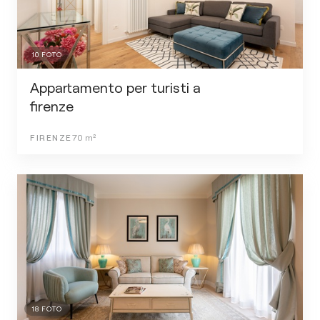
10
FOTO
Appartamento per turisti a
firenze
FIRENZE
70
m²
18
FOTO