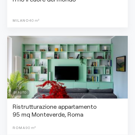
MILANO
40
m²
21
FOTO
Ristrutturazione appartamento
95 mq Monteverde, Roma
ROMA
90
m²