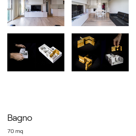
Bagno
70
mq