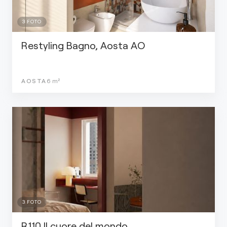
3
FOTO
Restyling Bagno, Aosta AO
AOSTA
6
m²
3
FOTO
R110 Il cuore del mondo