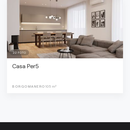
22
FOTO
Casa Per5
BORGOMANERO
105
m²