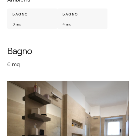
BAGNO
BAGNO
6
mq
4
mq
Bagno
6
mq