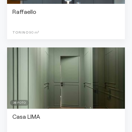
Raffaello
TORINO
90
m²
38
FOTO
Casa LIMA