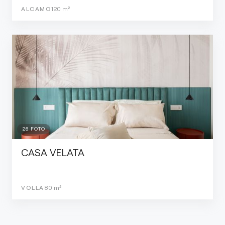
ALCAMO
120
m²
26
FOTO
CASA VELATA
VOLLA
80
m²