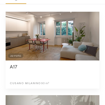
22
FOTO
A17
CUSANO MILANINO
90
m²