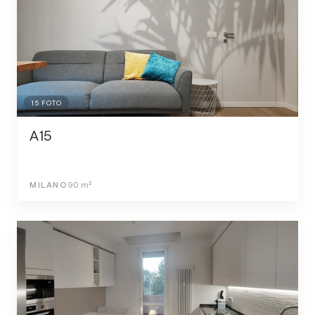
15
FOTO
A15
MILANO
90
m²