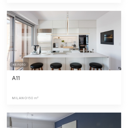
45
FOTO
A11
MILANO
150
m²