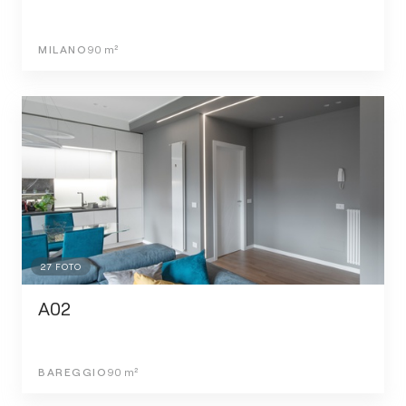
MILANO
90
m²
27
FOTO
A02
BAREGGIO
90
m²