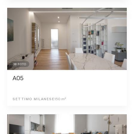
38
FOTO
A05
SETTIMO MILANESE
150
m²