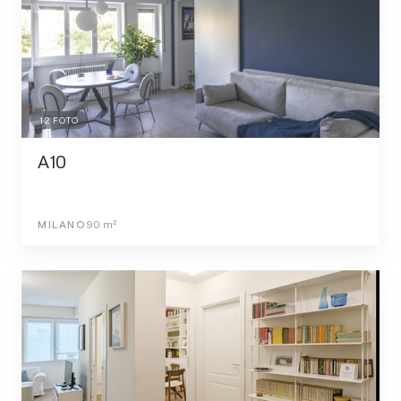
12
FOTO
A10
MILANO
90
m²