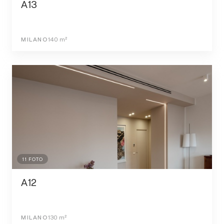
A13
MILANO
140
m²
11
FOTO
A12
MILANO
130
m²