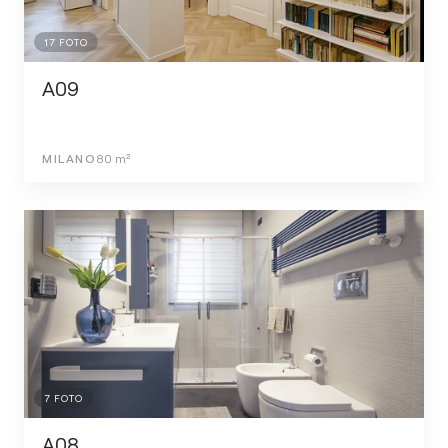
17
FOTO
A09
MILANO
80
m²
7
FOTO
A08