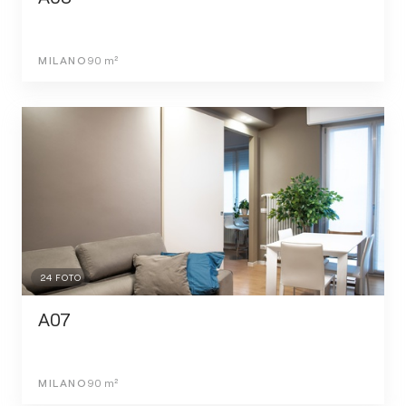
MILANO
90
m²
24
FOTO
A07
MILANO
90
m²