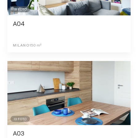
18
FOTO
A04
MILANO
150
m²
13
FOTO
A03