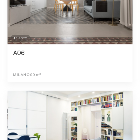
15
FOTO
A06
MILANO
90
m²