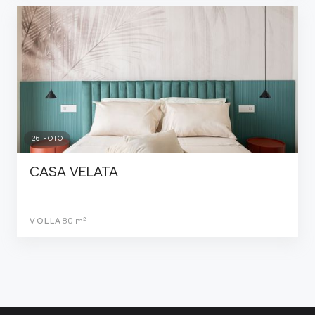
26
FOTO
CASA VELATA
VOLLA
80
m²