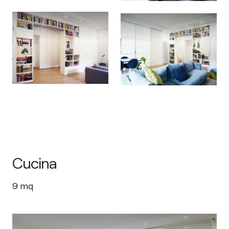
Cucina
9
mq