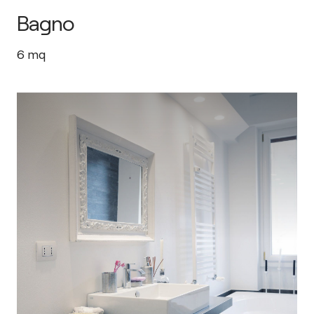
Bagno
6
mq