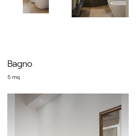
Bagno
5
mq