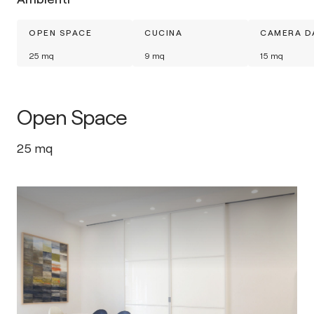
OPEN SPACE
CUCINA
CAMERA D
25
mq
9
mq
15
mq
Open Space
25
mq