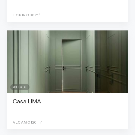
TORINO
90
m²
38
FOTO
Casa LIMA
ALCAMO
120
m²