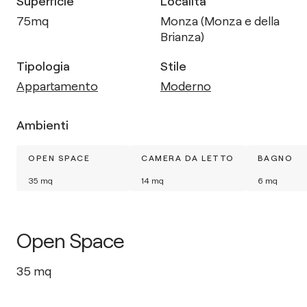
Superficie
Località
75
mq
Monza (Monza e della
Brianza)
Tipologia
Stile
Appartamento
Moderno
Ambienti
OPEN SPACE
CAMERA DA LETTO
BAGNO
35
mq
14
mq
6
mq
Open Space
35
mq