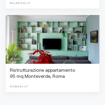
MILANO
40
m²
21
FOTO
Ristrutturazione appartamento
95 mq Monteverde, Roma
ROMA
90
m²