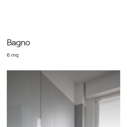
Bagno
6
mq