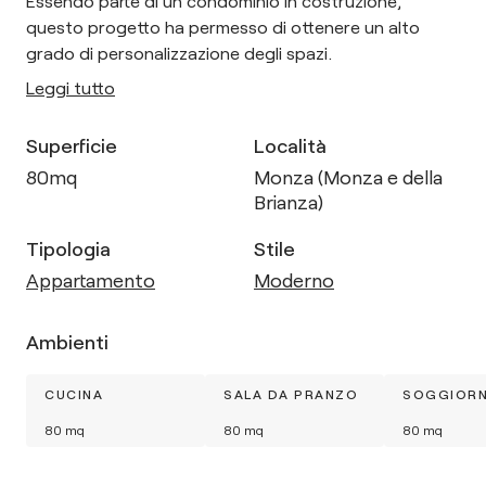
Essendo parte di un condominio in costruzione,
questo progetto ha permesso di ottenere un alto
grado di personalizzazione degli spazi.
Leggi tutto
Superficie
Località
80
mq
Monza (Monza e della
Brianza)
Tipologia
Stile
Appartamento
Moderno
Ambienti
CUCINA
SALA DA PRANZO
SOGGIOR
80
mq
80
mq
80
mq