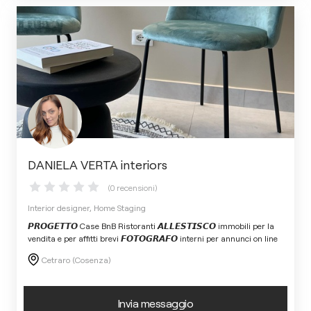
DANIELA VERTA interiors
(0 recensioni)
Interior designer, Home Staging
𝙋𝙍𝙊𝙂𝙀𝙏𝙏𝙊 Case BnB Ristoranti 𝘼𝙇𝙇𝙀𝙎𝙏𝙄𝙎𝘾𝙊 immobili per la
vendita e per affitti brevi 𝙁𝙊𝙏𝙊𝙂𝙍𝘼𝙁𝙊 interni per annunci on line
Cetraro (Cosenza)
Invia messaggio