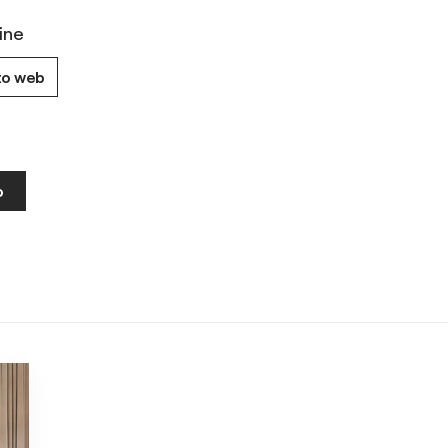
ine
to web
o