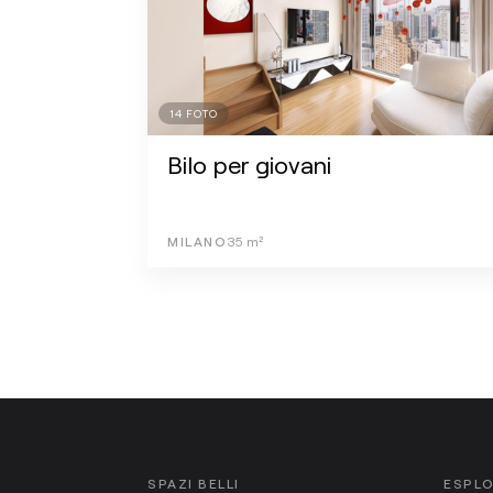
14
FOTO
Bilo per giovani
MILANO
35
m²
SPAZI BELLI
ESPL