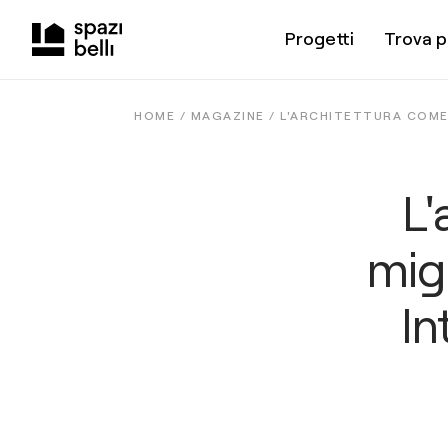
Progetti
Trova p
HOME /
MAGAZINE
/
L'ARCHITETTURA COME 
L'
migl
In