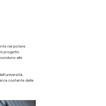
ente nel potere
gni progetto
spondono alle
ll'università,
cerca costante della