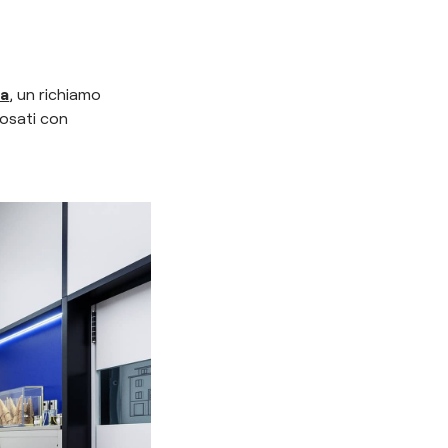
ta
, un richiamo
dosati con