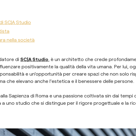
 di SC|A Studio
tista
tura nella società
datore di
SC|A Studio
, è un architetto che crede profondam
influenzare positivamente la qualità della vita umana. Per lui, o
onsabilità e un'opportunità per creare spazi che non solo ri
 ma che elevano anche l'estetica e il benessere delle persone.
lla Sapienza di Roma e una passione coltivata sin dai tempi de
a uno studio che si distingue per il rigore progettuale e la ri