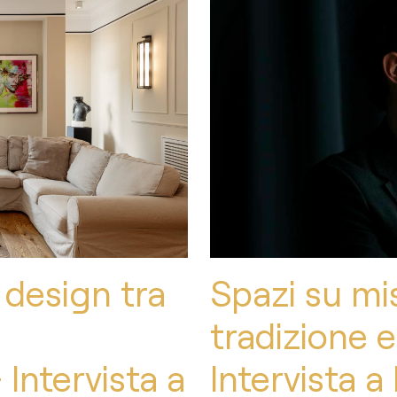
r design tra
Spazi su mi
tradizione 
Intervista a
Intervista 