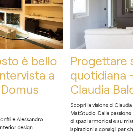
sto è bello
Progettare s
ntervista a
quotidiana -
, Domus
Claudia Bal
Scopri la visione di Claudia
MatStudio. Dalla passione p
nfili e Alessandro
di spazi armoniosi e su mis
 interior design
ispirazioni e consigli per c