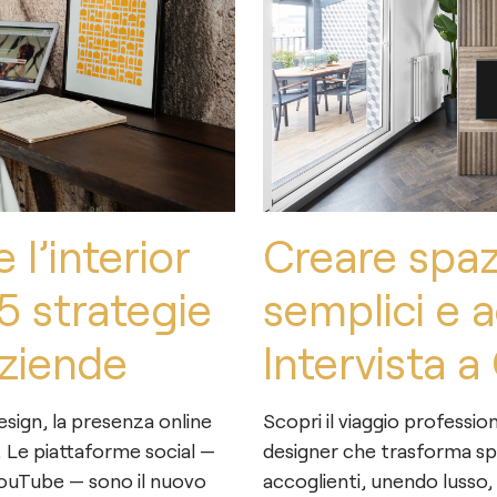
l’interior
Creare spazi
 5 strategie
semplici e a
aziende
Intervista 
esign, la presenza online
Scopri il viaggio professio
. Le piattaforme social —
designer che trasforma spaz
YouTube — sono il nuovo
accoglienti, unendo lusso,