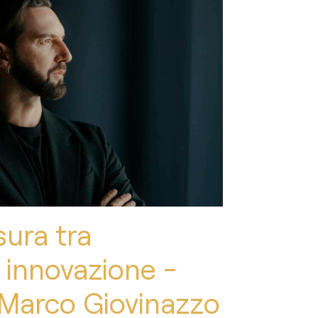
sura tra
e innovazione -
a Marco Giovinazzo