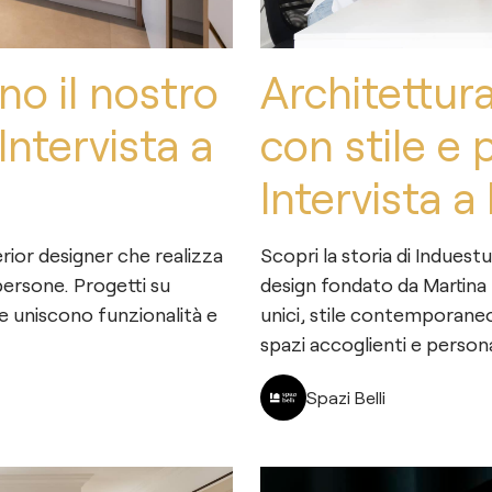
o il nostro
Architettura
Intervista a
con stile e 
Intervista a
erior designer che realizza
Scopri la storia di Induestu
 persone. Progetti su
design fondato da Martina 
he uniscono funzionalità e
unici, stile contemporaneo
spazi accoglienti e persona
Spazi Belli