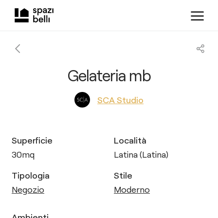
Gelateria mb
SCA Studio
Superficie
Località
30
mq
Latina (Latina)
Tipologia
Stile
Negozio
Moderno
Ambienti