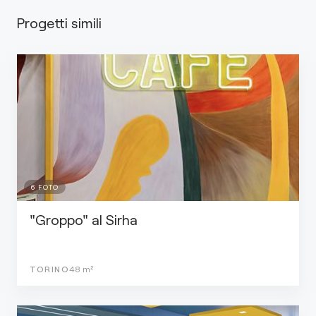
Progetti simili
6
FOTO
"Groppo" al Sirha
TORINO
48
m²