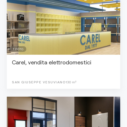
7
FOTO
Carel, vendita elettrodomestici
SAN GIUSEPPE VESUVIANO
130
m²