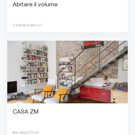
Abitare il volume
TORINO
250
m²
8
FOTO
CASA ZM
MILANO
70
m²