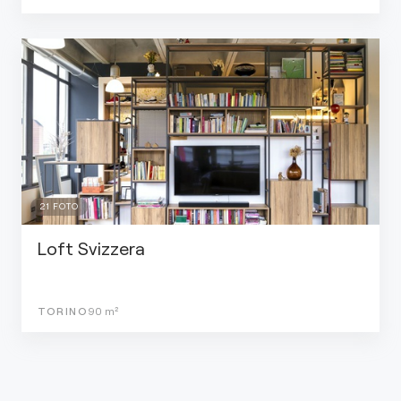
21
FOTO
Loft Svizzera
TORINO
90
m²