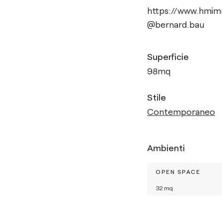
https://www.hmimm
@bernard.bau
Superficie
98
mq
Stile
Contemporaneo
Ambienti
OPEN SPACE
32
mq