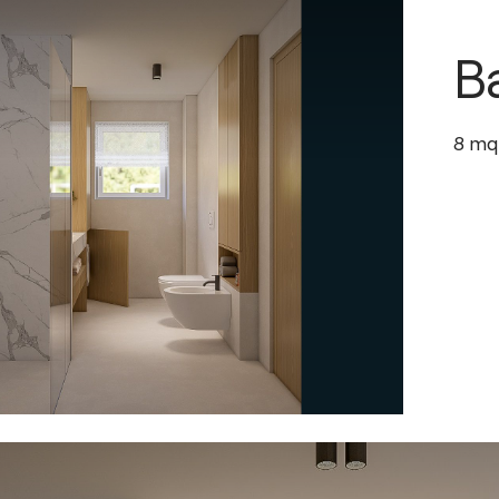
B
8
mq