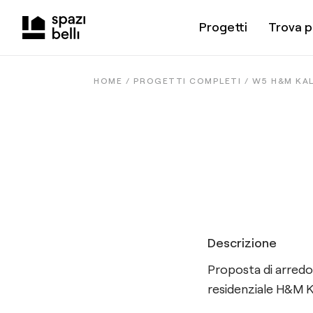
Progetti
Trova p
HOME /
PROGETTI COMPLETI
/
W5 H&M KA
Descrizione
Proposta di arredo
residenziale H&M