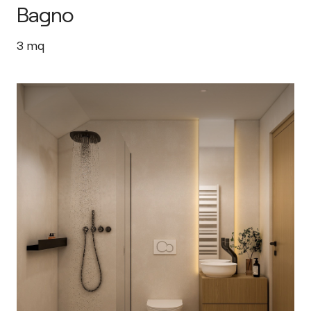
Bagno
3
mq