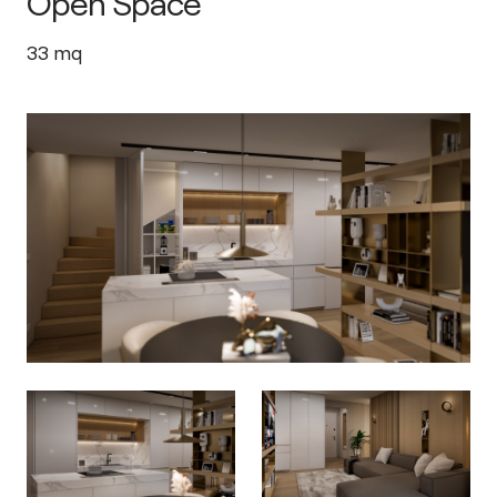
Open Space
33
mq