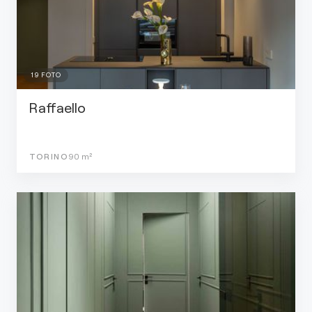
19
FOTO
Raffaello
TORINO
90
m²