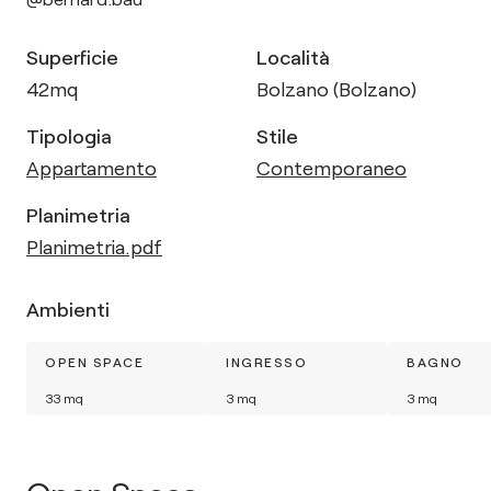
Superficie
Località
42
mq
Bolzano (Bolzano)
Tipologia
Stile
Appartamento
Contemporaneo
Planimetria
Planimetria.pdf
Ambienti
OPEN SPACE
INGRESSO
BAGNO
33
mq
3
mq
3
mq