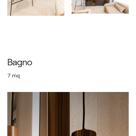
Bagno
7
mq