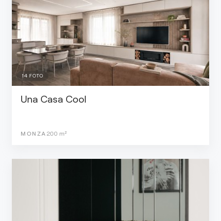
14
FOTO
Una Casa Cool
MONZA
200
m²