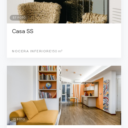
57
FOTO
Casa SS
NOCERA INFERIORE
150
m²
15
FOTO