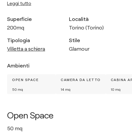
Leggi tutto
Superficie
Località
200
mq
Torino (Torino)
Tipologia
Stile
Villetta a schiera
Glamour
Ambienti
OPEN SPACE
CAMERA DA LETTO
CABINA A
50
mq
14
mq
10
mq
Open Space
50
mq