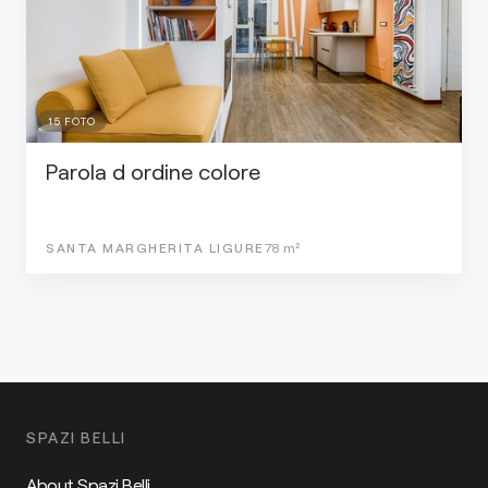
15
FOTO
Parola d ordine colore
SANTA MARGHERITA LIGURE
78
m²
SPAZI BELLI
About Spazi Belli