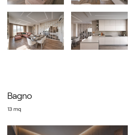
Bagno
13
mq