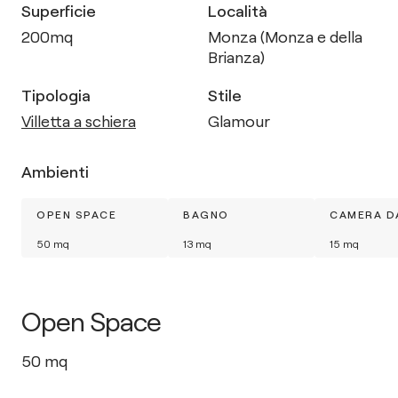
Superficie
Località
200
mq
Monza (Monza e della
Brianza)
Tipologia
Stile
Villetta a schiera
Glamour
Ambienti
OPEN SPACE
BAGNO
CAMERA D
50
mq
13
mq
15
mq
Open Space
50
mq