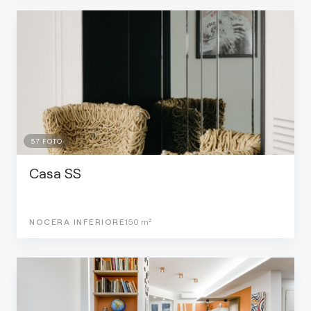
57
FOTO
Casa SS
NOCERA INFERIORE
150
m²