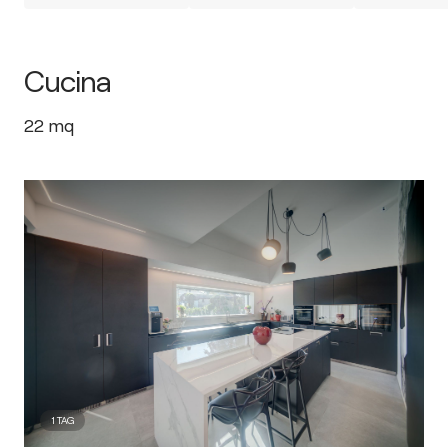
Cucina
22
mq
1
TAG