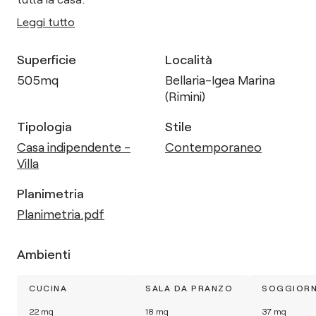
Leggi tutto
Superficie
Località
505
mq
Bellaria-Igea Marina
(Rimini)
Tipologia
Stile
Casa indipendente -
Contemporaneo
Villa
Planimetria
Planimetria.pdf
Ambienti
CUCINA
SALA DA PRANZO
SOGGIOR
22
mq
18
mq
37
mq