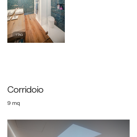
1
TAG
Corridoio
9
mq