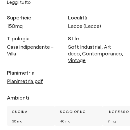
Leggi tutto
Superficie
Località
150
mq
Lecce (Lecce)
Tipologia
Stile
Casa indipendente -
Soft Industrial
,
Art
Villa
deco
,
Contemporaneo
,
Vintage
Planimetria
Planimetria.pdf
Ambienti
CUCINA
SOGGIORNO
INGRESSO
30
mq
40
mq
7
mq