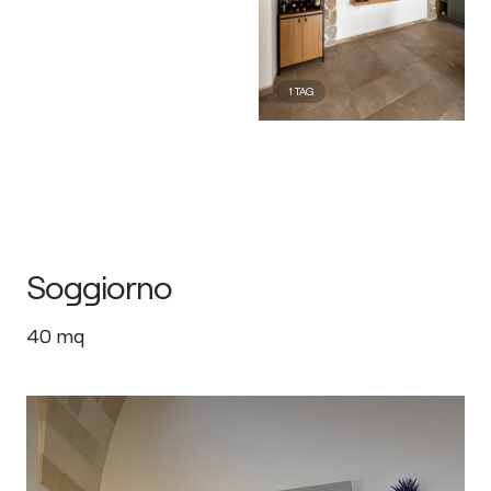
1
TAG
Soggiorno
40
mq