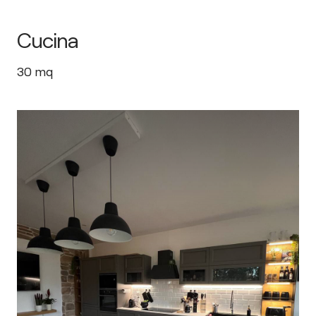
Cucina
30
mq