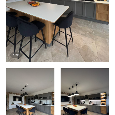
1
TAG