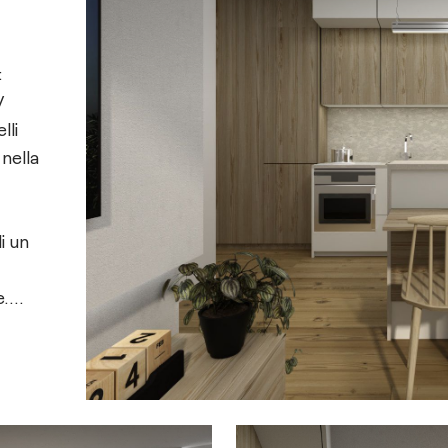
:
V
lli
nella
i un
e.
le,