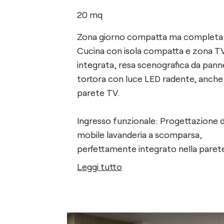
20
mq
Zona giorno compatta ma completa
Cucina con isola compatta e zona T
integrata, resa scenografica da panne
tortora con luce LED radente, anche 
parete TV.
Ingresso funzionale: Progettazione d
mobile lavanderia a scomparsa,
perfettamente integrato nella paret
Leggi tutto
Camera su misura: Armadio a terra,
armadio a ponte e scrivania richiudibi
nascosta dietro ante coordinate.