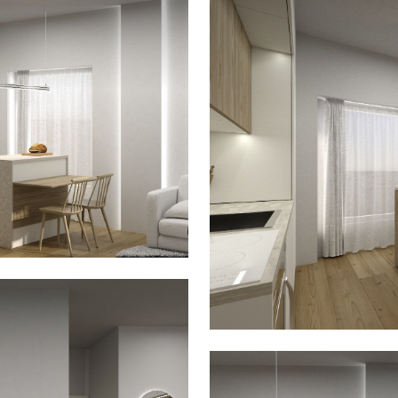
ile
e.