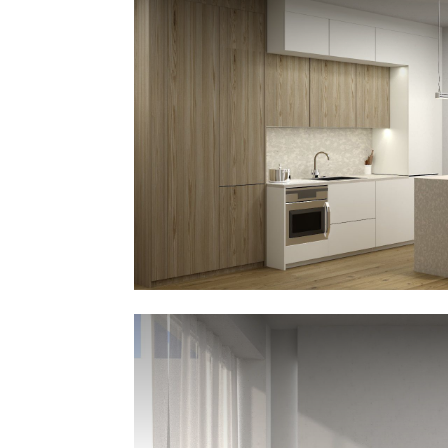
Bagno elegante: Finiture neutre, mob
contenitivo e illuminazione funzional