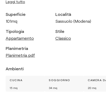
Leggi tutto
Superficie
Località
101
mq
Sassuolo (Modena)
Tipologia
Stile
Appartamento
Classico
Planimetria
Planimetria.pdf
Ambienti
CUCINA
SOGGIORNO
CAMERA D
15
mq
34
mq
20
mq