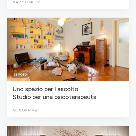
NAPOLI
140
m²
28
FOTO
Uno spazio per l ascolto
Studio per una psicoterapeuta
GENOVA
14
m²