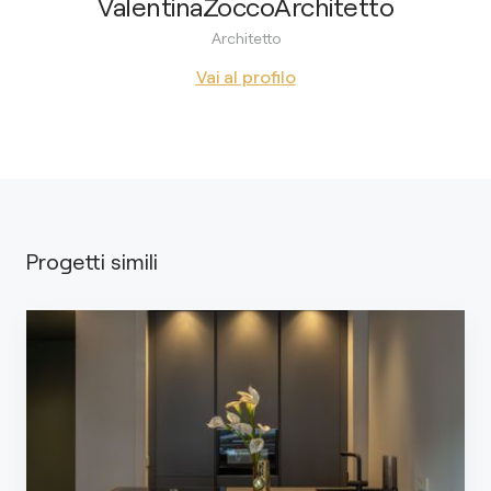
ValentinaZoccoArchitetto
Architetto
Vai al profilo
Progetti simili