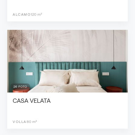
ALCAMO
120
m²
26
FOTO
CASA VELATA
VOLLA
80
m²