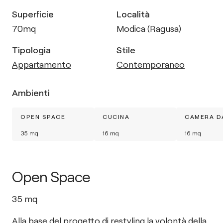
Superficie
Località
70
mq
Modica (Ragusa)
Tipologia
Stile
Appartamento
Contemporaneo
Ambienti
OPEN SPACE
CUCINA
CAMERA D
35
mq
16
mq
16
mq
Open Space
35
mq
Alla base del progetto di restyling la volontà della