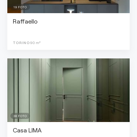
19
FOTO
Raffaello
TORINO
90
m²
38
FOTO
Casa LIMA