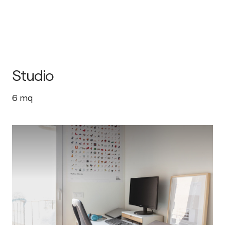
Studio
6
mq