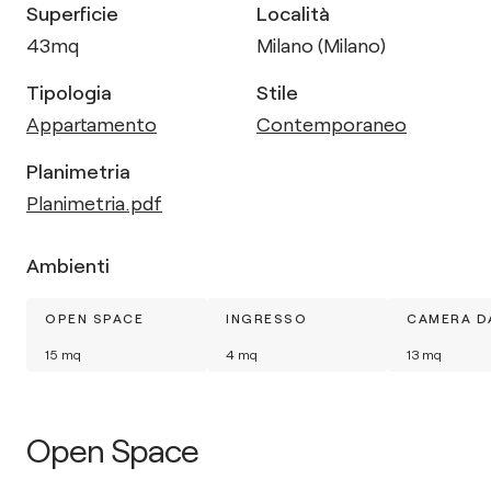
Superficie
Località
43
mq
Milano (Milano)
Tipologia
Stile
Appartamento
Contemporaneo
Planimetria
Planimetria.pdf
Ambienti
OPEN SPACE
INGRESSO
CAMERA D
15
mq
4
mq
13
mq
Open Space