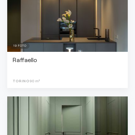
19
FOTO
Raffaello
TORINO
90
m²