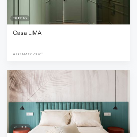
38
FOTO
Casa LIMA
ALCAMO
120
m²
26
FOTO