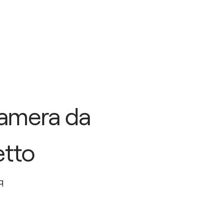
amera da
etto
q