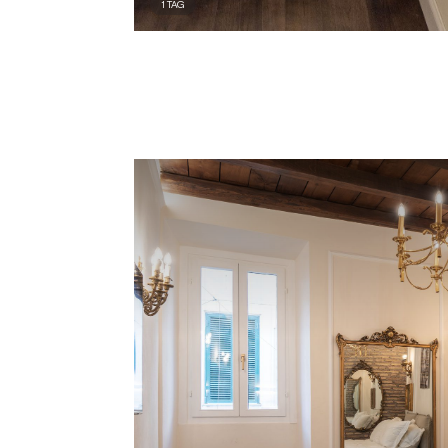
1
TAG