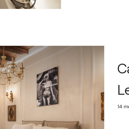
C
L
14
m