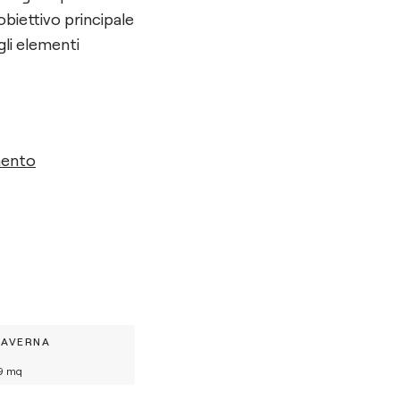
obiettivo principale
gli elementi
mento
TAVERNA
9
mq