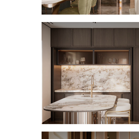
Questo spazio si fonde organicamen
con l'area pranzo e la cucina, un ver
capolavoro di ingegneria d'interni. U
monumentale parete di colonne in
essenza scura integra infatti una cuc
scomparsa totale: con un semplice
gesto, le ante rientranti svelano piani
lavoro e strumenti di alta gamma. Al
centro della scena, l'isola operativa 
lavello integrato si distingue per le s
linee curve ed è incorniciata sullo sf
da ampi tendaggi chiari a tutta altez
coronare la sala da pranzo, un sont
lampadario a ramificazione organica 
gocce di cristallo illumina il tavolo in
marmo coordinato, attorno al quale 