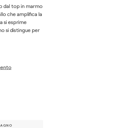
olo dal top in marmo
lo che amplifica la
a si esprime
o si distingue per
mento
BAGNO