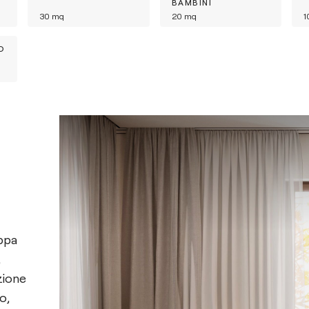
BAMBINI
30
mq
20
mq
1
O
uppa
,
zione
o,