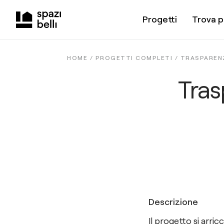
Progetti
Trova p
HOME /
PROGETTI COMPLETI
/
TRASPARENZ
Tras
Descrizione
Il progetto si arricc