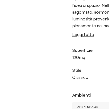
l'idea di spazio. N
sagomato, sormontat
luminosità provenie
pienamente nei bagn
Leggi tutto
Superficie
120
mq
Stile
Classico
Ambienti
OPEN SPACE