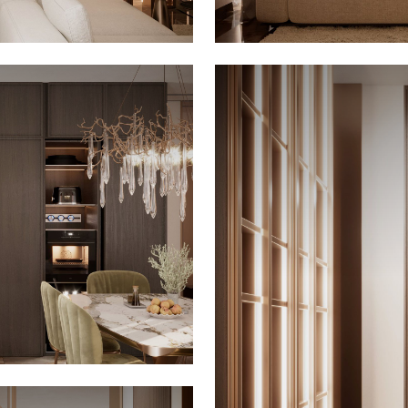
te
o
na
ina a
 di
con
ue
ondo
za. A
uoso
e
le