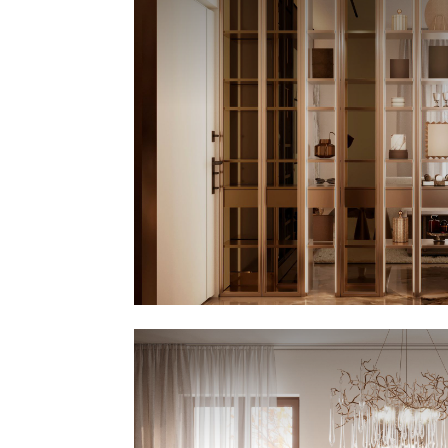
poltroncine in velluto verde oliva
spezzano la palette neutra con una 
di colto rigore cromatico.