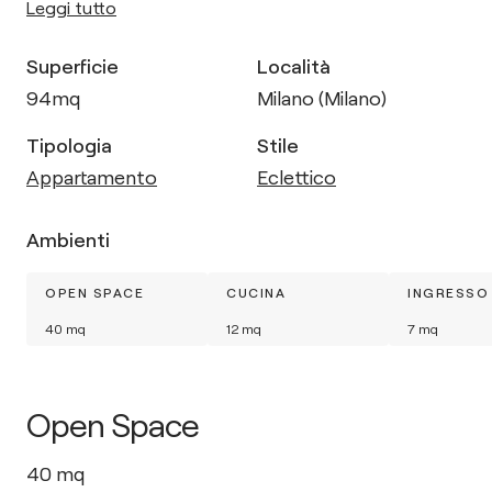
Leggi tutto
Superficie
Località
94
mq
Milano (Milano)
Tipologia
Stile
Appartamento
Eclettico
Ambienti
OPEN SPACE
CUCINA
INGRESSO
40
mq
12
mq
7
mq
Open Space
40
mq