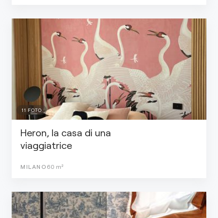
11
FOTO
Heron, la casa di una
viaggiatrice
MILANO
60
m²