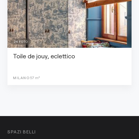
24
FOTO
Toile de jouy, eclettico
MILANO
57
m²
SPAZI BELLI